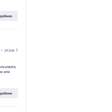
робнее
²
этаж 1
ользовать
ую или
робнее