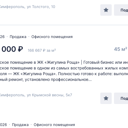
Симферополь
,
ул Толстого
, 10
Под
026
Продажа
Офисного помещения
 000 ₽
45 м
166 667 ₽ за м²
кое помещение в ЖК «Жигулина Роща» | Готовый бизнес или и
ское помещение в одном из самых востребованных жилых ком
ля — ЖК «Жигулина Роща». Полностью готово к работе: выпол
ный ремонт, установлено профессиональное...
Симферополь
,
ул Крымской весны
, 5к7
Под
2026
Продажа
Офисного помещения