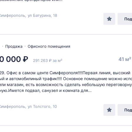
Симферополь
,
ул Батурина
, 18
Под
Продажа
Офисного помещения
0 000 ₽
41 м
291 263 ₽ за м²
9. Офис в самом центе Симферополя!!!!Первая линия, высокий
й и автомобилиный трафик!!!! Основное помещение можно исп
или магазин, есть возможность сделать небольшую переговорн
ую.Имется подвал, санузел и комната для...
Симферополь
,
ул Толстого
, 10
Под