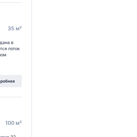
35 м²
дана в
тся поток
лом
робнее
100 м²
киша 32.