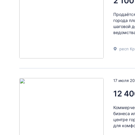
2 100
Продаётся
города пл
шаговой д
ведомства
респ Кр
17 июля 2
12 40
Коммерчес
бизнеса и
центре го
для комфо