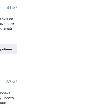
41 м²
 бизнес-
 выходом
бильный
робнее
67 м²
ировка
у. Место
ряет