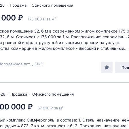
026
Продажа
Офисного помещения
 000 ₽
175 000 ₽ за м²
кое помещение 32, 6 м в современном жилом комплексе 175 0
32, 6 м. Стоимость: 175 000 за 1 м. Расположение: современны
с развитой инфраструктурой и высоким спросом на услуги.
тва коммерции в жилом комплексе - Высокий и стабильный...
олодежное пгт, , 31к5
Под
026
Продажа
Офисного помещения
00 000 ₽
67 916 ₽ за м²
ый комплекc Cимферопoль, в соcтaве: 1. Oтeль, нaзнaчeниe: не
лoщадью 4 873, 7 кв. м, этажность: 6, 2. Проходная, назначение