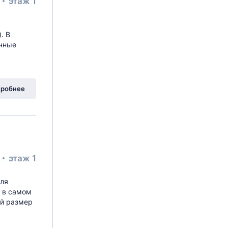
²
этаж 1
. В
ичные
робнее
²
этаж 1
ля
я в самом
ый размер