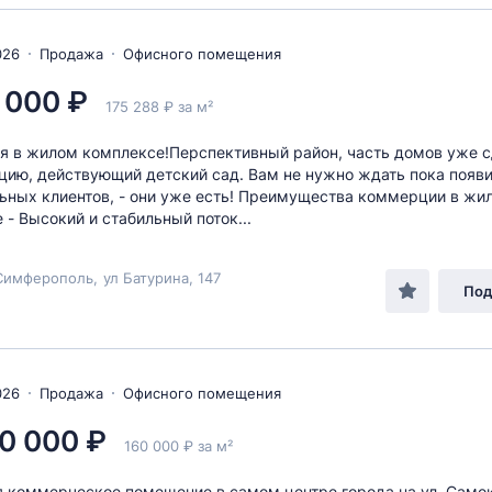
026
Продажа
Офисного помещения
 000 ₽
175 288 ₽ за м²
 в жилом комплексе!Перспективный район, часть домов уже с
цию, действующий детский сад. Вам не нужно ждать пока появи
ьных клиентов, - они уже есть! Преимущества коммерции в жи
 - Высокий и стабильный поток...
Симферополь
,
ул Батурина
, 147
Под
026
Продажа
Офисного помещения
0 000 ₽
160 000 ₽ за м²
 коммерческое помещение в самом центре города на ул. Само