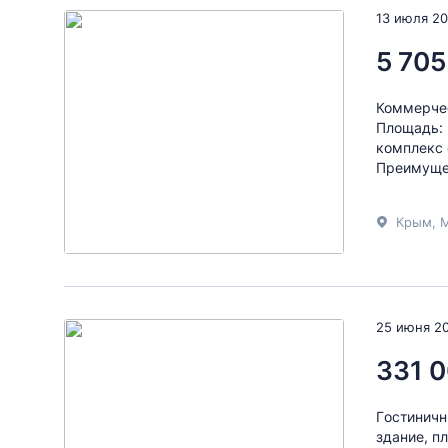
13 июля 2
5 705
Коммерчес
Площадь: 
комплекс 
Преимущес
Крым, М
25 июня 2
331 0
Гocтиничн
здaние, п