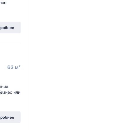
илое
робнее
63 м²
ение
бизнес или
робнее