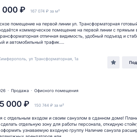
 000 ₽
167 074 ₽ за м²
кое помещение на первой линии ул. Трансформаторная готовый
родаётся коммерческое помещение на первой линии с прямым
Трансформаторная отличная видимость, удобный подъезд и ста
й и автомобильный трафик....
Симферополь
,
ул Трансформаторная
, 1а
Под
026
Продажа
Офисного помещения
5 000 ₽
150 744 ₽ за м²
 с отдельным входом и своим санузлом в сданном доме! План
 сделать отдельную зону для работы персонала, откидную стойк
 оформить узнаваемую входную группу Наличие санузла расши
возможных арендаторов или...