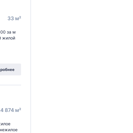
33 м²
00 за м
й жилой
робнее
4 874 м²
жилое
: нежилое