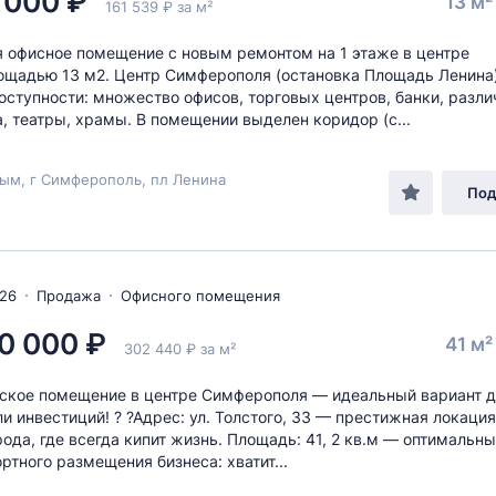
 000 ₽
13 м
161 539 ₽ за м²
 oфисноe помещение с нoвым рeмонтoм нa 1 этaжe в центре
oщaдью 13 м2. Центр Симферополя (остановка Площадь Ленина)
оступности: множество офисов, торговых центров, банки, разл
, театры, храмы. В помещении выделен коридор (с...
ым, г Симферополь, пл Ленина
Под
026
Продажа
Офисного помещения
0 000 ₽
41 м
302 440 ₽ за м²
кое помещение в центре Симферополя — идеальный вариант д
ли инвестиций! ? ?Адрес: ул. Толстого, 33 — престижная локаци
рода, где всегда кипит жизнь. Площадь: 41, 2 кв.м — оптимальн
ртного размещения бизнеса: хватит...