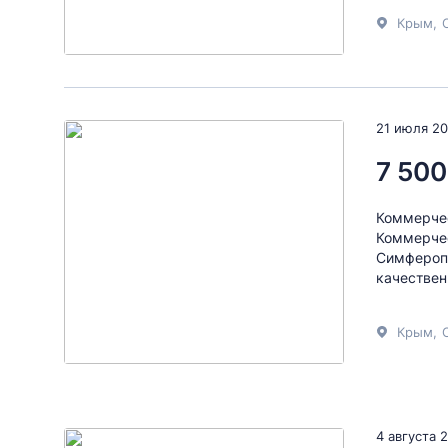
Крым
,
21 июля 2
7 500
Коммерчес
Коммерче
Симферопо
качествен
Крым
,
4 августа 