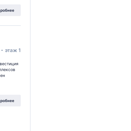
робнее
²
этаж 1
нвестиция
плексов
нен
робнее