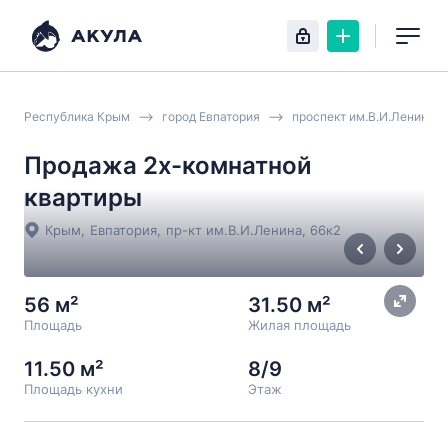
Республика Крым
город Евпатория
проспект им.В.И.Ленина
Продажа 2х-комнатной
квартиры
Крым
,
Евпатория
,
пр-кт им.В.И.Ленина
, 66к2
56 м²
31.50 м²
Площадь
Жилая площадь
11.50 м²
8/9
Площадь кухни
Этаж